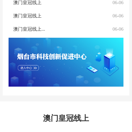
澳门皇冠线上
06-06
澳门皇冠线上
06-06
澳门皇冠线上...
06-06
澳门皇冠线上