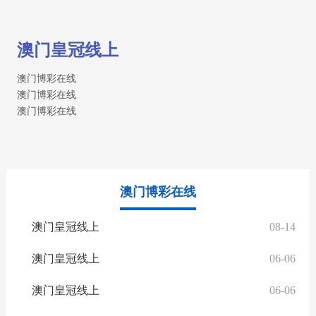
澳门皇冠线上
澳门博彩在线
澳门博彩在线
澳门博彩在线
澳门博彩在线
澳门皇冠线上
08-14
澳门皇冠线上
06-06
澳门皇冠线上
06-06