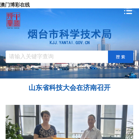
澳门博彩在线
山东省科技大会在济南召开