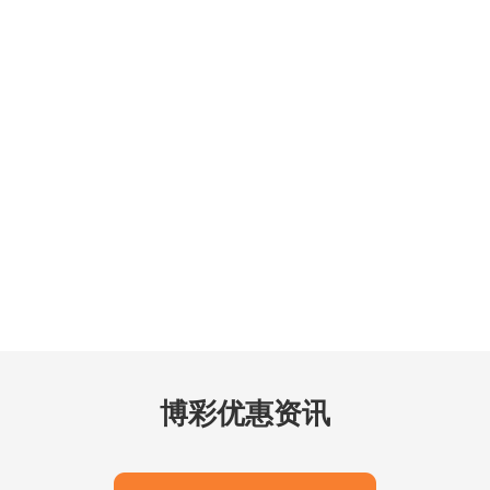
博彩优惠资讯