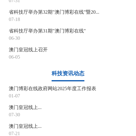
07-31
省科技厅举办第32期"澳门博彩在线"暨20...
07-18
省科技厅举办第31期"澳门博彩在线"
06-30
澳门皇冠线上召开
06-05
科技资讯动态
澳门博彩在线政府网站2025年度工作报表
01-07
澳门皇冠线上...
07-30
澳门皇冠线上...
07-21