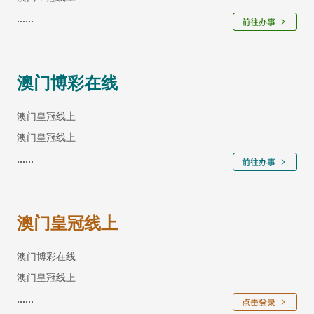
......
澳门博彩在线
澳门皇冠线上
澳门皇冠线上
......
澳门皇冠线上
澳门博彩在线
澳门皇冠线上
......