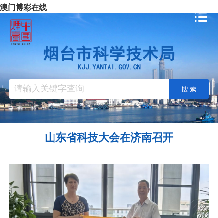
澳门博彩在线
山东省科技大会在济南召开