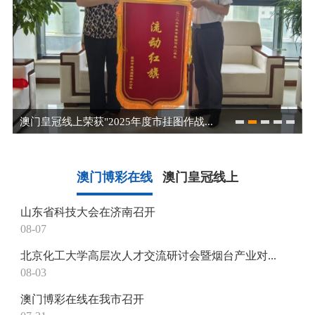
澳门皇冠线上荣获"2025年度市挂图作战...
澳门博彩在线
澳门皇冠线上
山东省科技大会在济南召开
08-07
北京化工大学高层次人才交流研讨会暨烟台产业对...
08-03
澳门博彩在线在我市召开