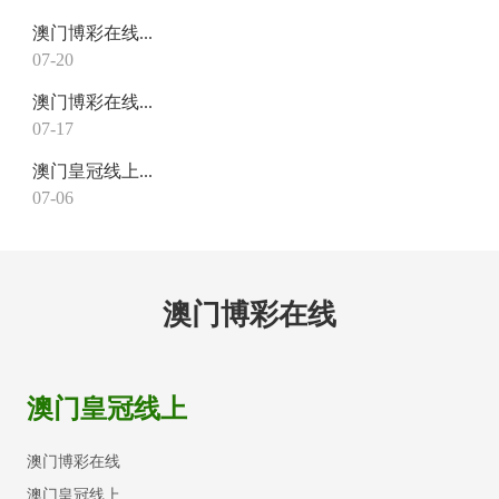
澳门博彩在线...
07-20
澳门博彩在线...
07-17
澳门皇冠线上...
07-06
澳门博彩在线
澳门皇冠线上
澳门博彩在线
澳门皇冠线上