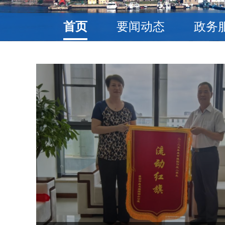
首页
要闻动态
政务