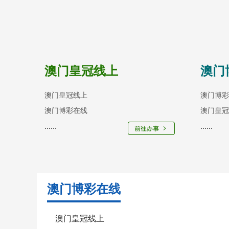
澳门皇冠线上
澳门
澳门皇冠线上
澳门博彩
澳门博彩在线
澳门皇冠
......
......
澳门博彩在线
澳门皇冠线上