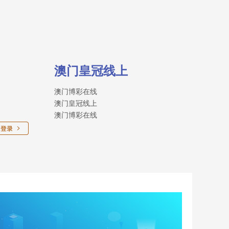
澳门皇冠线上
澳门博彩在线
澳门皇冠线上
澳门博彩在线