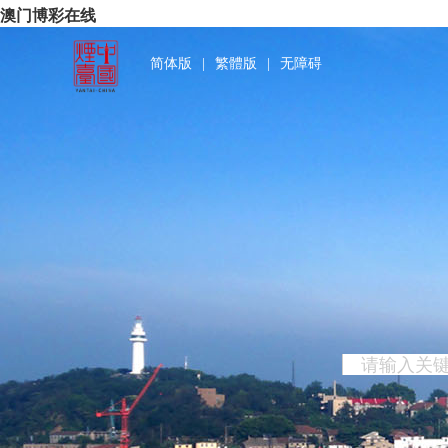
澳门博彩在线
简体版
|
繁體版
|
无障碍