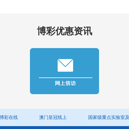
博彩优惠资讯
博彩在线
澳门皇冠线上
国家级重点实验室