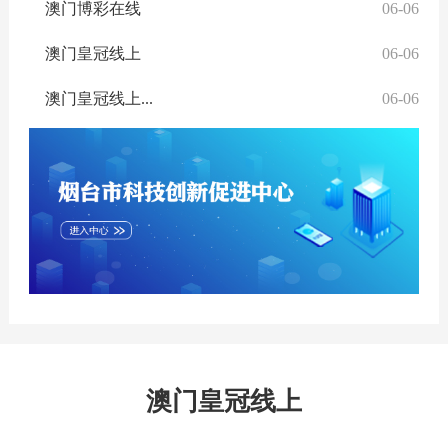
澳门博彩在线
06-06
澳门皇冠线上
06-06
澳门皇冠线上...
06-06
澳门皇冠线上