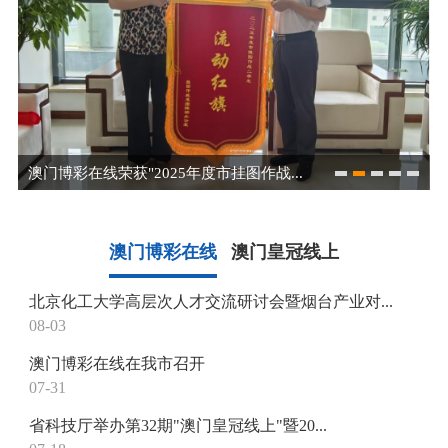
澳门博彩在线荣获"2025年度市挂图作战...
澳门博彩在线
澳门皇冠线上
北京化工大学高层次人才交流研讨会暨烟台产业对...
08-03
澳门博彩在线在我市召开
07-31
省科技厅举办第32期"澳门皇冠线上"暨20...