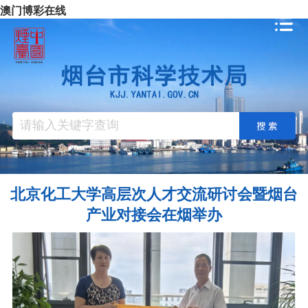
澳门博彩在线
北京化工大学高层次人才交流研讨会暨烟台
产业对接会在烟举办