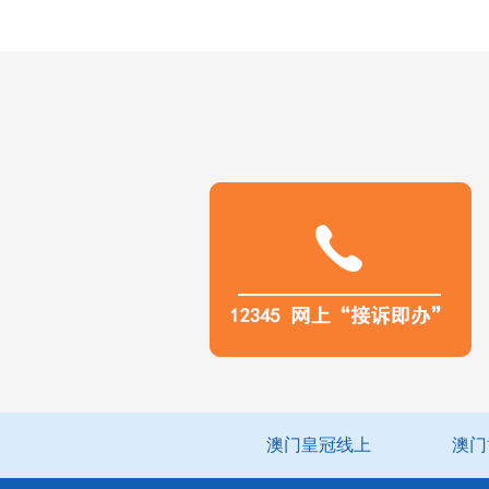
澳门皇冠线上
澳门