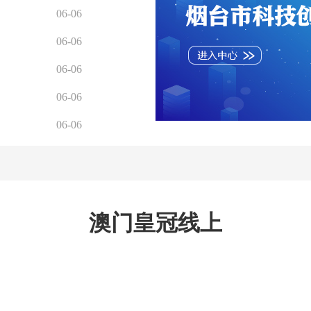
06-06
06-06
06-06
06-06
06-06
澳门皇冠线上