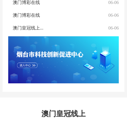
澳门博彩在线
06-06
澳门博彩在线
06-06
澳门皇冠线上...
06-06
澳门皇冠线上