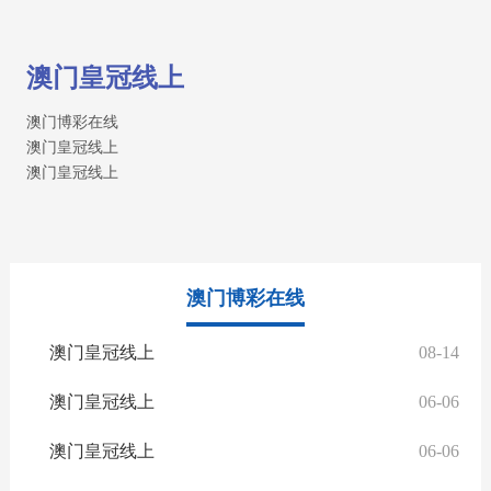
澳门皇冠线上
澳门博彩在线
澳门皇冠线上
澳门皇冠线上
澳门博彩在线
澳门皇冠线上
08-14
澳门皇冠线上
06-06
澳门皇冠线上
06-06