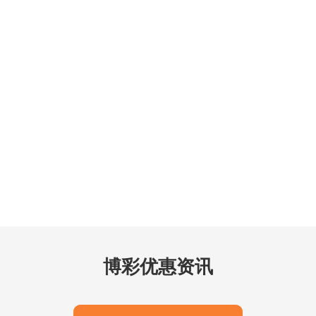
博彩优惠资讯