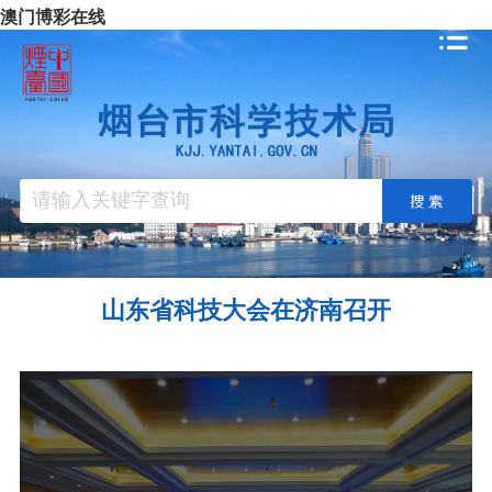
澳门博彩在线
山东省科技大会在济南召开