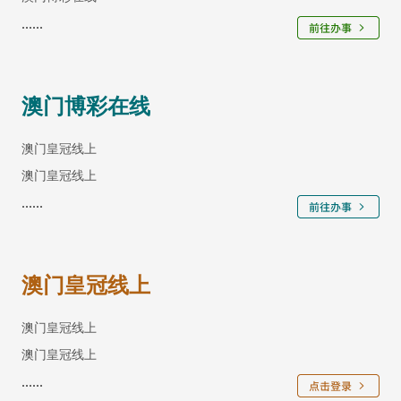
......
澳门博彩在线
澳门皇冠线上
澳门皇冠线上
......
澳门皇冠线上
澳门皇冠线上
澳门皇冠线上
......