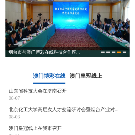
烟台市与澳门博彩在线科技合作座...
澳门博彩在线
澳门皇冠线上
山东省科技大会在济南召开
08-07
北京化工大学高层次人才交流研讨会暨烟台产业对...
08-03
澳门皇冠线上在我市召开