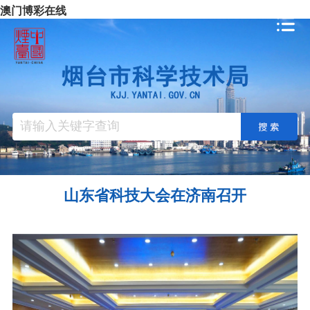
澳门博彩在线
山东省科技大会在济南召开