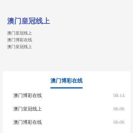
澳门皇冠线上
澳门皇冠线上
澳门博彩在线
澳门皇冠线上
澳门博彩在线
澳门博彩在线
08-14
澳门皇冠线上
06-06
澳门博彩在线
06-06