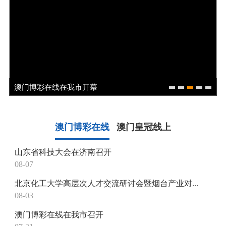
澳门博彩在线在我市开幕
澳门博彩在线
澳门皇冠线上
山东省科技大会在济南召开
08-07
北京化工大学高层次人才交流研讨会暨烟台产业对...
08-03
澳门博彩在线在我市召开