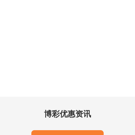
博彩优惠资讯