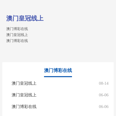
澳门皇冠线上
澳门博彩在线
澳门皇冠线上
澳门博彩在线
澳门博彩在线
澳门皇冠线上
08-14
澳门皇冠线上
06-06
澳门博彩在线
06-06