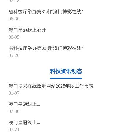
07-18
省科技厅举办第31期"澳门博彩在线"
06-30
澳门皇冠线上召开
06-05
省科技厅举办第30期"澳门博彩在线"
05-26
科技资讯动态
澳门博彩在线政府网站2025年度工作报表
01-07
澳门皇冠线上...
07-30
澳门皇冠线上...
07-21