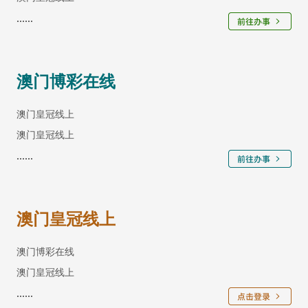
......
澳门博彩在线
澳门皇冠线上
澳门皇冠线上
......
澳门皇冠线上
澳门博彩在线
澳门皇冠线上
......