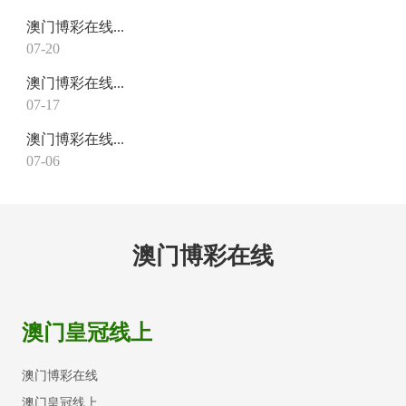
澳门博彩在线...
07-20
澳门博彩在线...
07-17
澳门博彩在线...
07-06
澳门博彩在线
澳门皇冠线上
澳门博彩在线
澳门皇冠线上