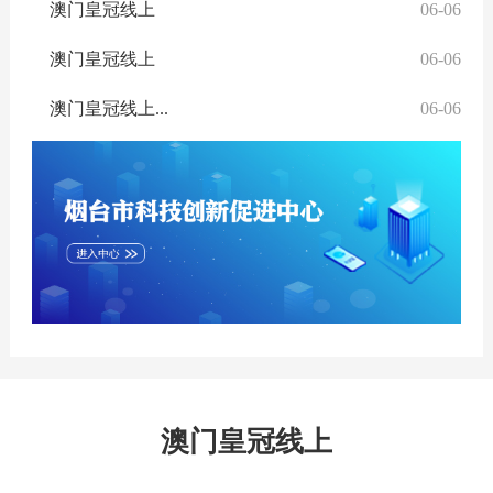
澳门皇冠线上
06-06
澳门皇冠线上
06-06
澳门皇冠线上...
06-06
澳门皇冠线上