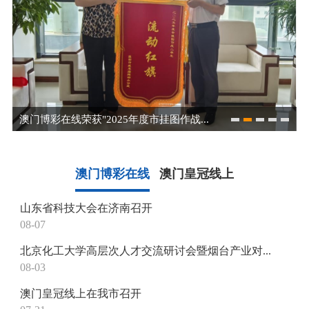
澳门皇冠线上在我市开幕
澳门博彩在线
澳门皇冠线上
山东省科技大会在济南召开
08-07
北京化工大学高层次人才交流研讨会暨烟台产业对...
08-03
澳门皇冠线上在我市召开