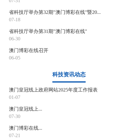
07-31
省科技厅举办第32期"澳门博彩在线"暨20...
07-18
省科技厅举办第31期"澳门博彩在线"
06-30
澳门博彩在线召开
06-05
科技资讯动态
澳门皇冠线上政府网站2025年度工作报表
01-07
澳门皇冠线上...
07-30
澳门博彩在线...
07-21