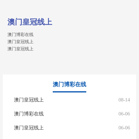
澳门皇冠线上
澳门博彩在线
澳门皇冠线上
澳门皇冠线上
澳门博彩在线
澳门皇冠线上
08-14
澳门博彩在线
06-06
澳门皇冠线上
06-06