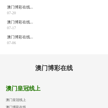
澳门博彩在线...
07-20
澳门博彩在线...
07-17
澳门博彩在线...
07-06
澳门博彩在线
澳门皇冠线上
澳门皇冠线上
澳门博彩在线