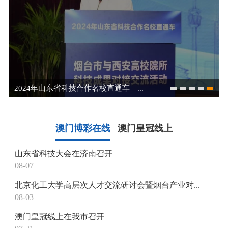
2024年山东省科技合作名校直通车—...
澳门博彩在线
澳门皇冠线上
山东省科技大会在济南召开
08-07
北京化工大学高层次人才交流研讨会暨烟台产业对...
08-03
澳门皇冠线上在我市召开