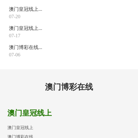
澳门皇冠线上...
07-20
澳门皇冠线上...
07-17
澳门博彩在线...
07-06
澳门博彩在线
澳门皇冠线上
澳门皇冠线上
澳门博彩在线