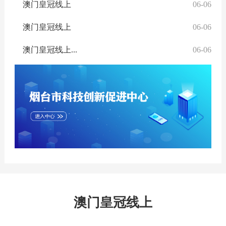
澳门皇冠线上
06-06
澳门皇冠线上
06-06
澳门皇冠线上...
06-06
澳门皇冠线上