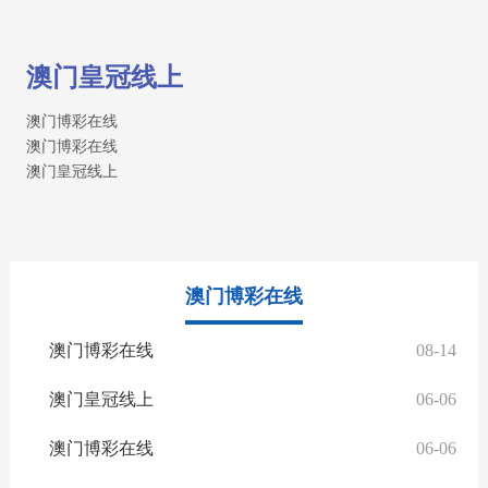
澳门皇冠线上
澳门博彩在线
澳门博彩在线
澳门皇冠线上
澳门博彩在线
澳门博彩在线
08-14
澳门皇冠线上
06-06
澳门博彩在线
06-06