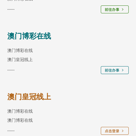
......
澳门博彩在线
澳门博彩在线
澳门皇冠线上
......
澳门皇冠线上
澳门博彩在线
澳门博彩在线
......