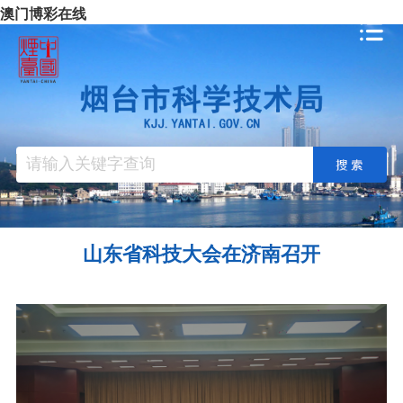
澳门博彩在线
山东省科技大会在济南召开