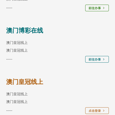
......
澳门博彩在线
澳门皇冠线上
澳门皇冠线上
......
澳门皇冠线上
澳门皇冠线上
澳门皇冠线上
......