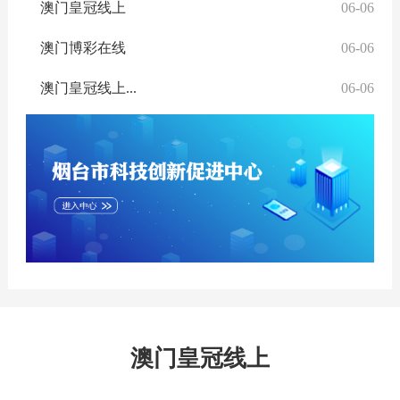
澳门皇冠线上
06-06
澳门博彩在线
06-06
澳门皇冠线上...
06-06
澳门皇冠线上