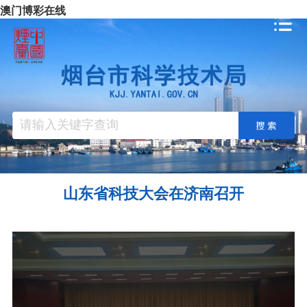
澳门博彩在线
山东省科技大会在济南召开