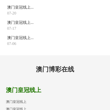
澳门皇冠线上...
07-20
澳门皇冠线上...
07-17
澳门皇冠线上...
07-06
澳门博彩在线
澳门皇冠线上
澳门皇冠线上
澳门皇冠线上