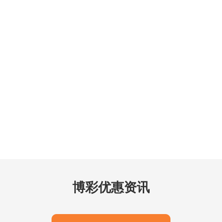
博彩优惠资讯