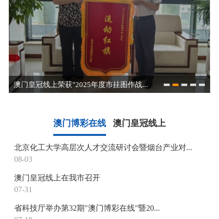
澳门皇冠线上荣获"2025年度市挂图作战...
澳门博彩在线
澳门皇冠线上
北京化工大学高层次人才交流研讨会暨烟台产业对...
08-03
澳门皇冠线上在我市召开
07-31
省科技厅举办第32期"澳门博彩在线"暨20...