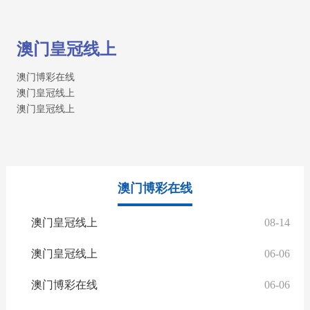
澳门皇冠线上
澳门博彩在线
澳门皇冠线上
澳门皇冠线上
澳门博彩在线
澳门皇冠线上
08-14
澳门皇冠线上
06-06
澳门博彩在线
06-06