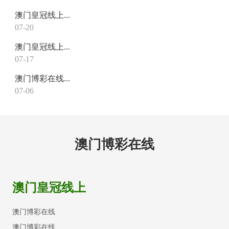
澳门皇冠线上...
07-20
澳门皇冠线上...
07-17
澳门博彩在线...
07-06
澳门博彩在线
澳门皇冠线上
澳门博彩在线
澳门博彩在线