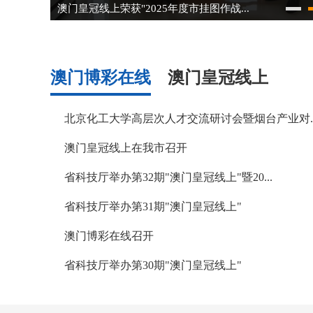
澳门皇冠线上荣获"2025年度市挂图作战...
澳门博彩在线
澳门皇冠线上
北京化工大学高层次人才交流研讨会暨烟台产业对..
澳门皇冠线上在我市召开
省科技厅举办第32期"澳门皇冠线上"暨20...
省科技厅举办第31期"澳门皇冠线上"
澳门博彩在线召开
省科技厅举办第30期"澳门皇冠线上"