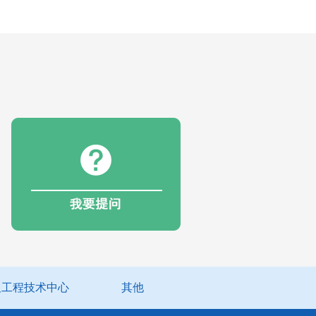
及工程技术中心
其他