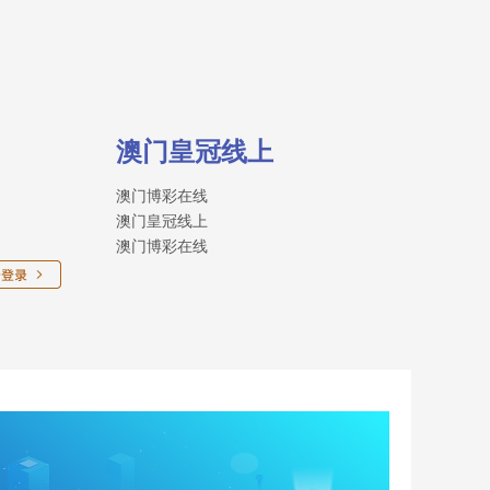
澳门皇冠线上
澳门博彩在线
澳门皇冠线上
澳门博彩在线