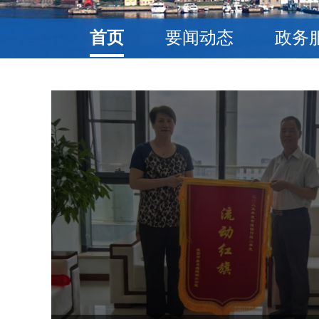
首页
要闻动态
政务