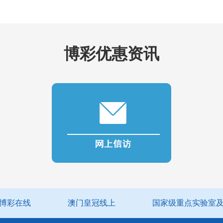
博彩优惠资讯
博彩在线
澳门皇冠线上
国家级重点实验室