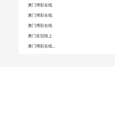
澳门博彩在线
澳门博彩在线
澳门博彩在线
澳门皇冠线上
澳门博彩在线...