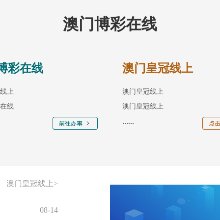
澳门博彩在线
博彩在线
澳门皇冠线上
线上
澳门皇冠线上
在线
澳门皇冠线上
......
澳门皇冠线上>
08-14