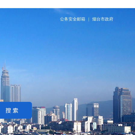
公务安全邮箱
|
烟台市政府