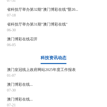
07-31
省科技厅举办第32期"澳门博彩在线"暨20...
07-18
省科技厅举办第31期"澳门博彩在线"
06-30
澳门博彩在线召开
06-05
科技资讯动态
澳门皇冠线上政府网站2025年度工作报表
01-07
澳门博彩在线...
07-30
澳门博彩在线...
07-21