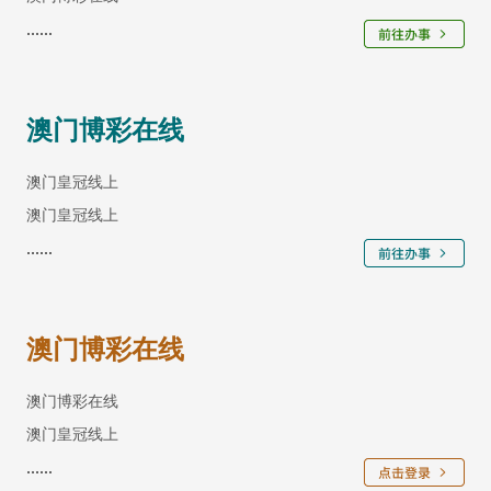
......
澳门博彩在线
澳门皇冠线上
澳门皇冠线上
......
澳门博彩在线
澳门博彩在线
澳门皇冠线上
......