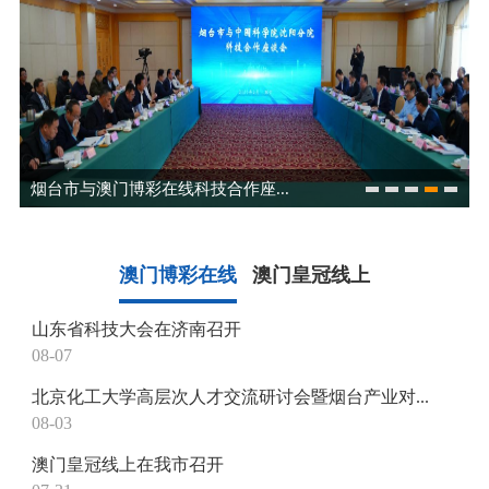
烟台市与澳门博彩在线科技合作座...
澳门博彩在线
澳门皇冠线上
山东省科技大会在济南召开
08-07
北京化工大学高层次人才交流研讨会暨烟台产业对...
08-03
澳门皇冠线上在我市召开