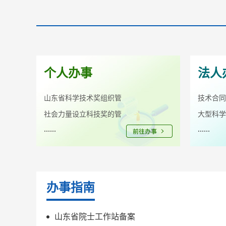
个人办事
法人
山东省科学技术奖组织管
技术合同
社会力量设立科技奖的管
大型科学
......
......
办事指南
山东省院士工作站备案