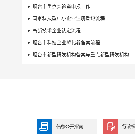
烟台市重点实验室申报工作
国家科技型中小企业注册登记流程
高新技术企业认定流程
烟台市科技企业孵化器备案流程
烟台市新型研发机构备案与重点新型研发机构评定...