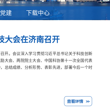
党建
下载中心
技大会在济南召开
南召开。会议深入学习贯彻习近平总书记关于科技创新
奖励大会、两院院士大会、中国科协第十一次全国代表
神，总结成绩、分析形势、表彰先进，部署今后一个时