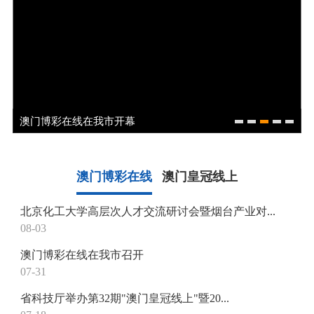
澳门博彩在线在我市开幕
澳门博彩在线
澳门皇冠线上
北京化工大学高层次人才交流研讨会暨烟台产业对...
08-03
澳门博彩在线在我市召开
07-31
省科技厅举办第32期"澳门皇冠线上"暨20...