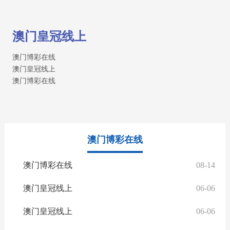
澳门皇冠线上
澳门博彩在线
澳门皇冠线上
澳门博彩在线
澳门博彩在线
澳门博彩在线
08-14
澳门皇冠线上
06-06
澳门皇冠线上
06-06