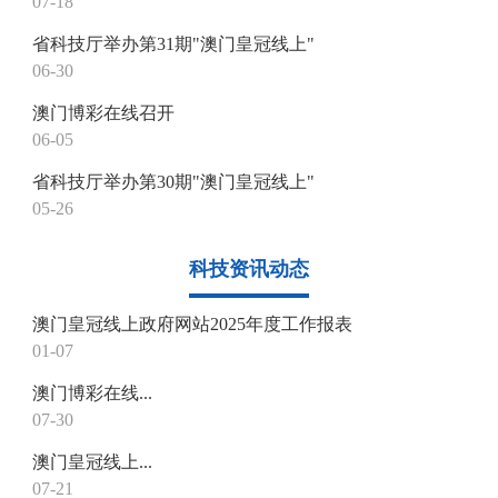
07-18
省科技厅举办第31期"澳门皇冠线上"
06-30
澳门博彩在线召开
06-05
省科技厅举办第30期"澳门皇冠线上"
05-26
科技资讯动态
澳门皇冠线上政府网站2025年度工作报表
01-07
澳门博彩在线...
07-30
澳门皇冠线上...
07-21