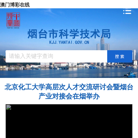
澳门博彩在线
北京化工大学高层次人才交流研讨会暨烟台
产业对接会在烟举办