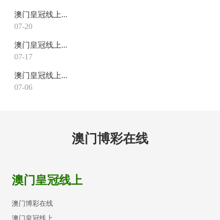
澳门皇冠线上...
07-20
澳门皇冠线上...
07-17
澳门皇冠线上...
07-06
澳门博彩在线
澳门皇冠线上
澳门博彩在线
澳门皇冠线上