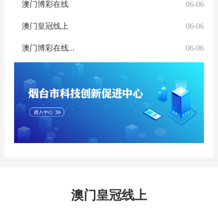
澳门博彩在线
06-06
澳门皇冠线上
06-06
澳门博彩在线...
06-06
澳门皇冠线上