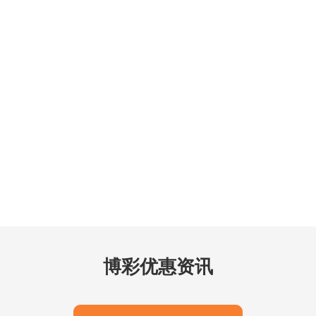
博彩优惠资讯