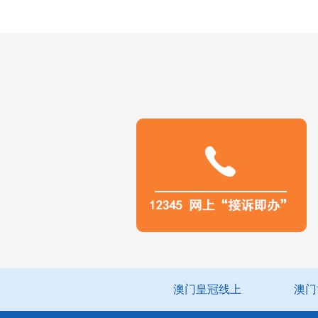
澳门皇冠线上
澳门