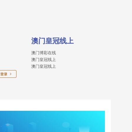
澳门皇冠线上
澳门博彩在线
澳门皇冠线上
澳门皇冠线上