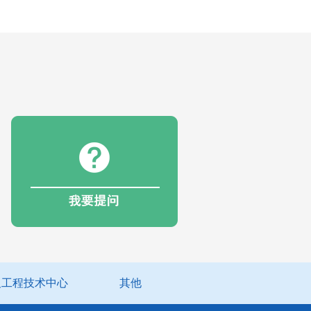
及工程技术中心
其他