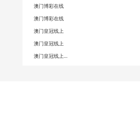
澳门博彩在线
澳门博彩在线
澳门皇冠线上
澳门皇冠线上
澳门皇冠线上...