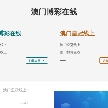
澳门博彩在线
博彩在线
澳门皇冠线上
线上
澳门皇冠线上
线上
澳门博彩在线
......
澳门皇冠线上>
08-14