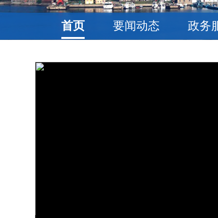
首页
要闻动态
政务