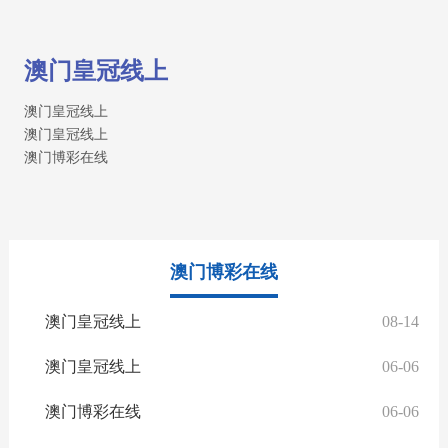
澳门皇冠线上
澳门皇冠线上
澳门皇冠线上
澳门博彩在线
澳门博彩在线
澳门皇冠线上
08-14
澳门皇冠线上
06-06
澳门博彩在线
06-06