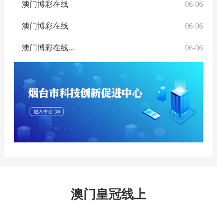
澳门博彩在线
06-06
澳门博彩在线
06-06
澳门博彩在线...
06-06
澳门皇冠线上