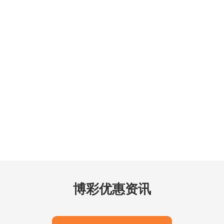
博彩优惠资讯