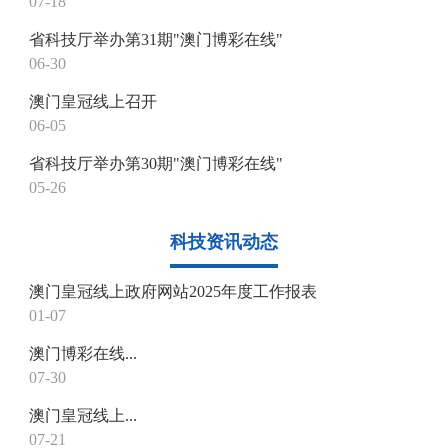
07-18
省科技厅举办第31期"澳门博彩在线"
06-30
澳门皇冠线上召开
06-05
省科技厅举办第30期"澳门博彩在线"
05-26
科技资讯动态
澳门皇冠线上政府网站2025年度工作报表
01-07
澳门博彩在线...
07-30
澳门皇冠线上...
07-21