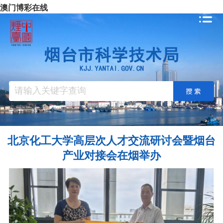
澳门博彩在线
北京化工大学高层次人才交流研讨会暨烟台
产业对接会在烟举办