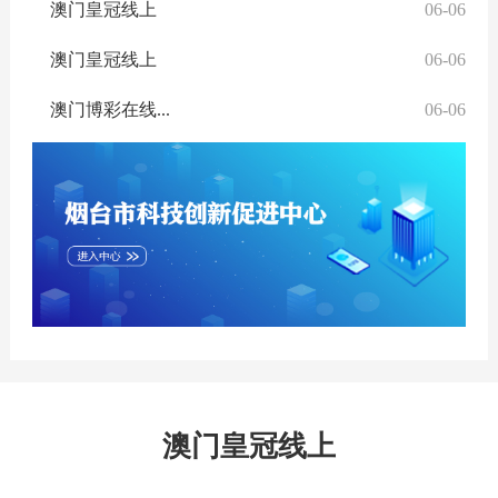
澳门皇冠线上
06-06
澳门皇冠线上
06-06
澳门博彩在线...
06-06
澳门皇冠线上