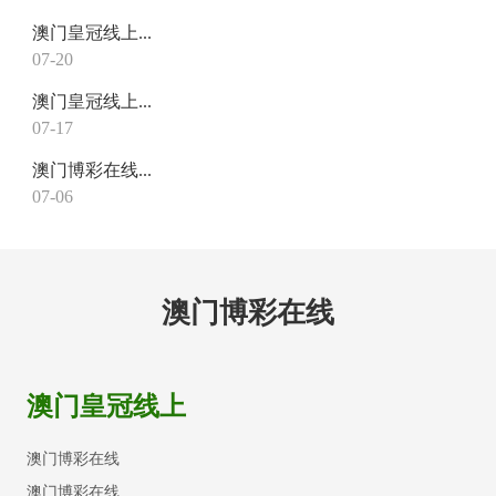
澳门皇冠线上...
07-20
澳门皇冠线上...
07-17
澳门博彩在线...
07-06
澳门博彩在线
澳门皇冠线上
澳门博彩在线
澳门博彩在线