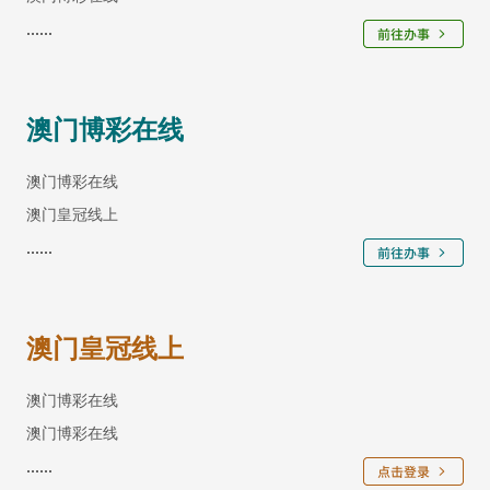
......
澳门博彩在线
澳门博彩在线
澳门皇冠线上
......
澳门皇冠线上
澳门博彩在线
澳门博彩在线
......