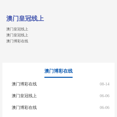
澳门皇冠线上
澳门皇冠线上
澳门皇冠线上
澳门博彩在线
澳门博彩在线
澳门博彩在线
08-14
澳门皇冠线上
06-06
澳门博彩在线
06-06