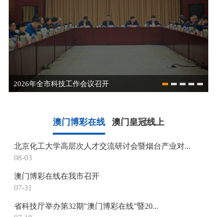
2026年全市科技工作会议召开
澳门博彩在线
澳门皇冠线上
北京化工大学高层次人才交流研讨会暨烟台产业对...
08-03
澳门博彩在线在我市召开
07-31
省科技厅举办第32期"澳门博彩在线"暨20...