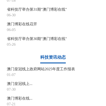
07-18
省科技厅举办第31期"澳门博彩在线"
06-30
澳门博彩在线召开
06-05
省科技厅举办第30期"澳门博彩在线"
05-26
科技资讯动态
澳门皇冠线上政府网站2025年度工作报表
01-07
澳门皇冠线上...
07-30
澳门博彩在线...
07-21