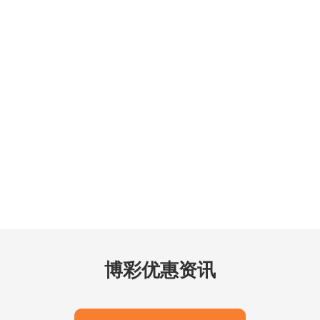
博彩优惠资讯