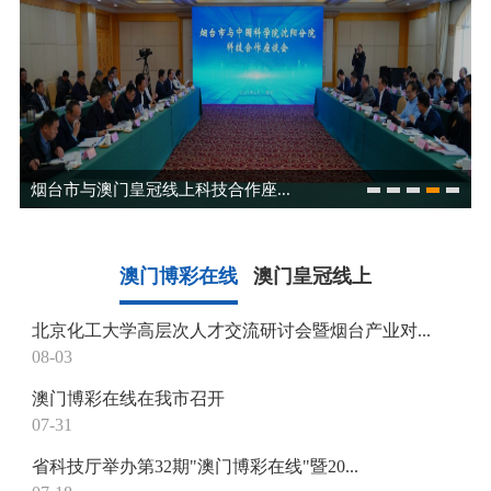
烟台市与澳门皇冠线上科技合作座...
澳门博彩在线
澳门皇冠线上
北京化工大学高层次人才交流研讨会暨烟台产业对...
08-03
澳门博彩在线在我市召开
07-31
省科技厅举办第32期"澳门博彩在线"暨20...