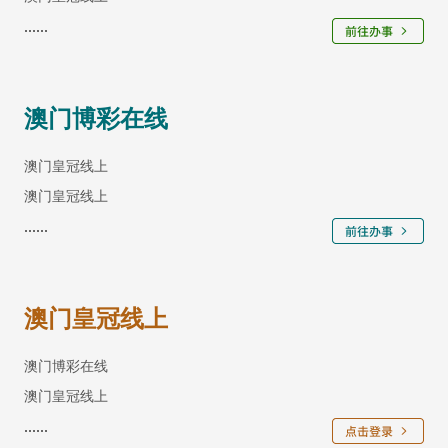
......
澳门博彩在线
澳门皇冠线上
澳门皇冠线上
......
澳门皇冠线上
澳门博彩在线
澳门皇冠线上
......