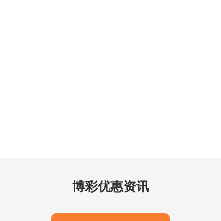
博彩优惠资讯