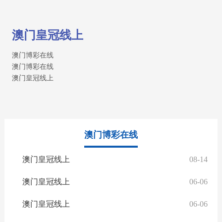
澳门皇冠线上
澳门博彩在线
澳门博彩在线
澳门皇冠线上
澳门博彩在线
澳门皇冠线上
08-14
澳门皇冠线上
06-06
澳门皇冠线上
06-06