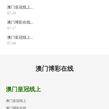
澳门皇冠线上...
07-20
澳门博彩在线...
07-17
澳门皇冠线上...
07-06
澳门博彩在线
澳门皇冠线上
澳门皇冠线上
澳门博彩在线