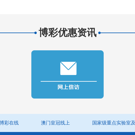
博彩优惠资讯
博彩在线
澳门皇冠线上
国家级重点实验室