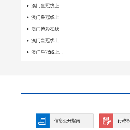
澳门皇冠线上
澳门皇冠线上
澳门博彩在线
澳门皇冠线上
澳门皇冠线上...