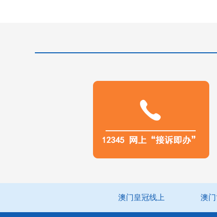
澳门皇冠线上
澳门