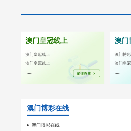
澳门皇冠线上
澳门
澳门皇冠线上
澳门博彩
澳门皇冠线上
澳门皇冠
......
......
澳门博彩在线
澳门博彩在线