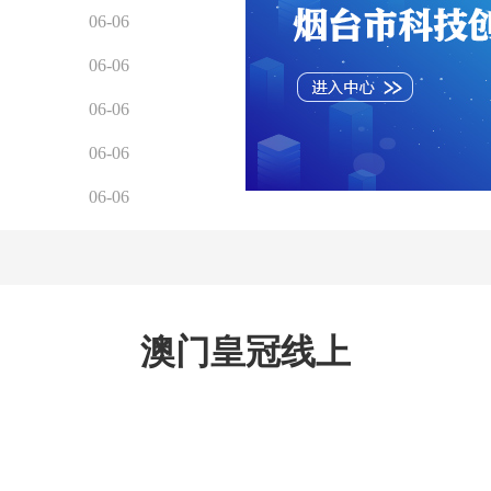
06-06
06-06
06-06
06-06
06-06
澳门皇冠线上