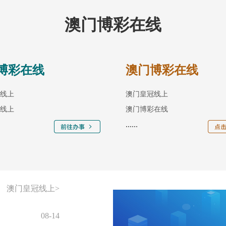
澳门博彩在线
博彩在线
澳门博彩在线
线上
澳门皇冠线上
线上
澳门博彩在线
......
澳门皇冠线上>
08-14