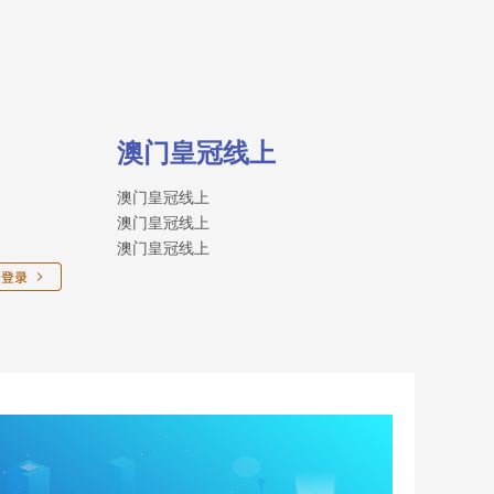
澳门皇冠线上
澳门皇冠线上
澳门皇冠线上
澳门皇冠线上