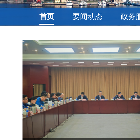
首页
要闻动态
政务