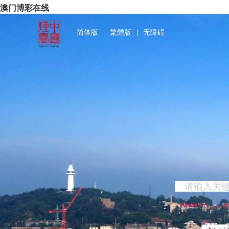
澳门博彩在线
简体版
|
繁體版
|
无障碍