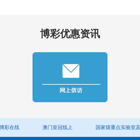
博彩优惠资讯
博彩在线
澳门皇冠线上
国家级重点实验室