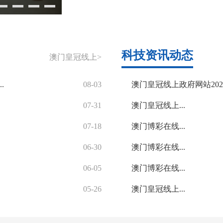
科技资讯动态
澳门皇冠线上>
.
08-03
澳门皇冠线上政府网站20
07-31
澳门皇冠线上...
07-18
澳门博彩在线...
06-30
澳门博彩在线...
06-05
澳门博彩在线...
05-26
澳门皇冠线上...