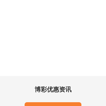
博彩优惠资讯