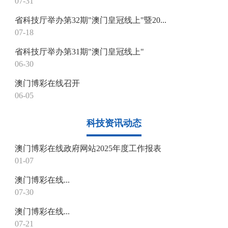
07-31
省科技厅举办第32期"澳门皇冠线上"暨20...
07-18
省科技厅举办第31期"澳门皇冠线上"
06-30
澳门博彩在线召开
06-05
科技资讯动态
澳门博彩在线政府网站2025年度工作报表
01-07
澳门博彩在线...
07-30
澳门博彩在线...
07-21