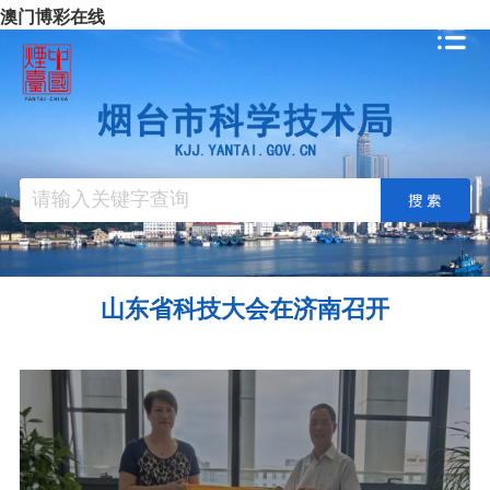
澳门博彩在线
山东省科技大会在济南召开