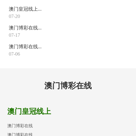
澳门皇冠线上...
07-20
澳门博彩在线...
07-17
澳门博彩在线...
07-06
澳门博彩在线
澳门皇冠线上
澳门博彩在线
澳门博彩在线