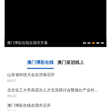
澳门博彩在线在我市开幕
澳门博彩在线
澳门皇冠线上
山东省科技大会在济南召开
08-07
北京化工大学高层次人才交流研讨会暨烟台产业对...
08-03
澳门博彩在线在我市召开