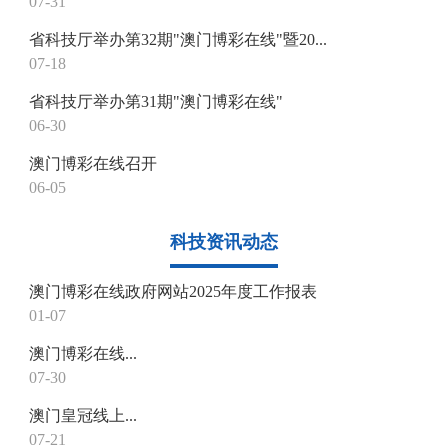
07-31
省科技厅举办第32期"澳门博彩在线"暨20...
07-18
省科技厅举办第31期"澳门博彩在线"
06-30
澳门博彩在线召开
06-05
科技资讯动态
澳门博彩在线政府网站2025年度工作报表
01-07
澳门博彩在线...
07-30
澳门皇冠线上...
07-21