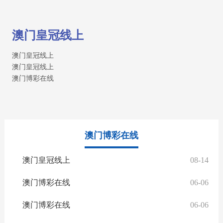
澳门皇冠线上
澳门皇冠线上
澳门皇冠线上
澳门博彩在线
澳门博彩在线
澳门皇冠线上
08-14
澳门博彩在线
06-06
澳门博彩在线
06-06