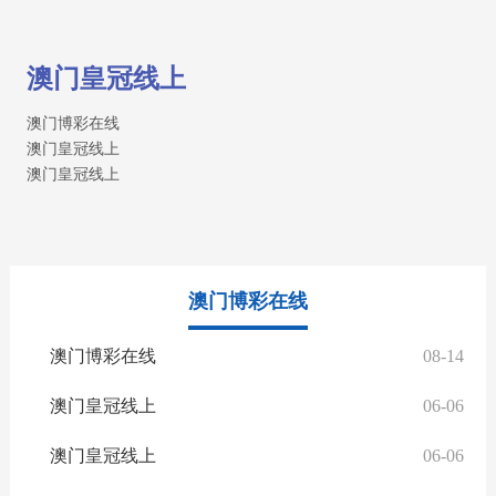
澳门皇冠线上
澳门博彩在线
澳门皇冠线上
澳门皇冠线上
澳门博彩在线
澳门博彩在线
08-14
澳门皇冠线上
06-06
澳门皇冠线上
06-06