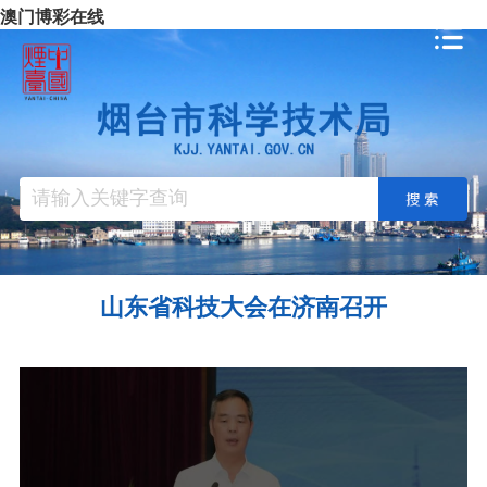
澳门博彩在线
山东省科技大会在济南召开