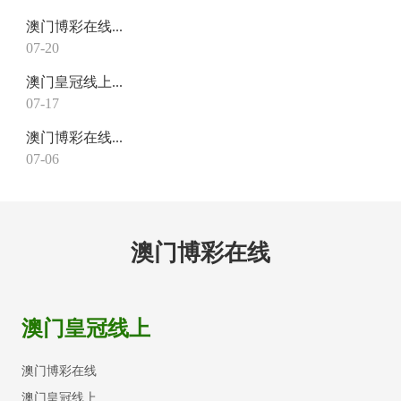
澳门博彩在线...
07-20
澳门皇冠线上...
07-17
澳门博彩在线...
07-06
澳门博彩在线
澳门皇冠线上
澳门博彩在线
澳门皇冠线上