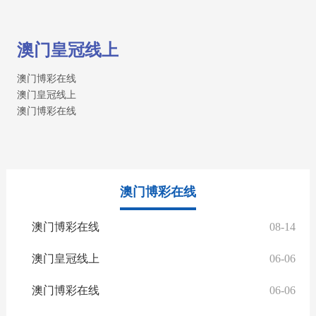
澳门皇冠线上
澳门博彩在线
澳门皇冠线上
澳门博彩在线
澳门博彩在线
澳门博彩在线
08-14
澳门皇冠线上
06-06
澳门博彩在线
06-06