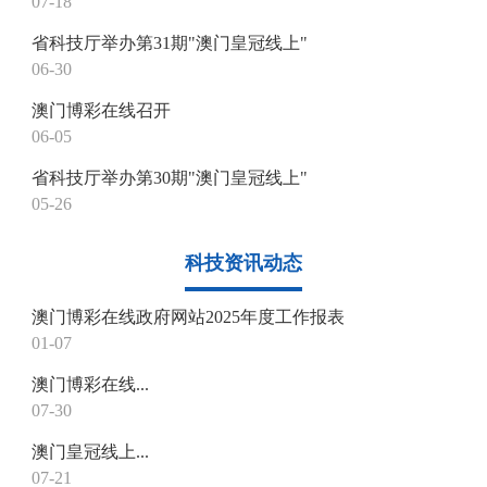
07-18
省科技厅举办第31期"澳门皇冠线上"
06-30
澳门博彩在线召开
06-05
省科技厅举办第30期"澳门皇冠线上"
05-26
科技资讯动态
澳门博彩在线政府网站2025年度工作报表
01-07
澳门博彩在线...
07-30
澳门皇冠线上...
07-21