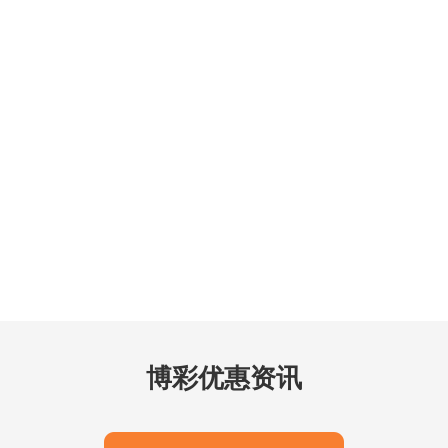
博彩优惠资讯