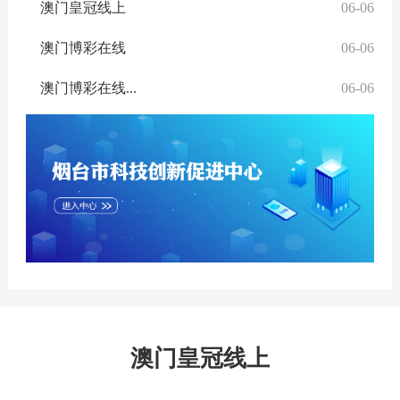
澳门皇冠线上
06-06
澳门博彩在线
06-06
澳门博彩在线...
06-06
澳门皇冠线上