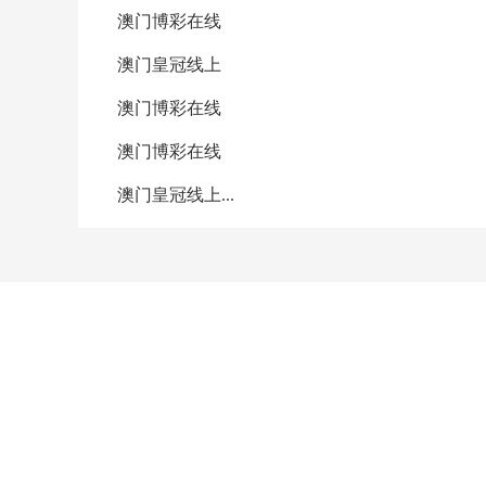
澳门博彩在线
澳门皇冠线上
澳门博彩在线
澳门博彩在线
澳门皇冠线上...