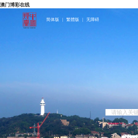
澳门博彩在线
简体版
|
繁體版
|
无障碍