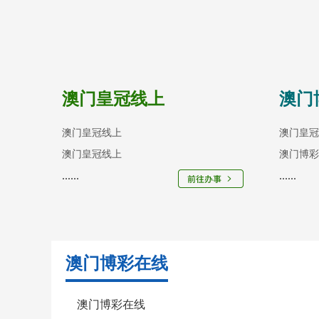
澳门皇冠线上
澳门
澳门皇冠线上
澳门皇冠
澳门皇冠线上
澳门博彩
......
......
澳门博彩在线
澳门博彩在线