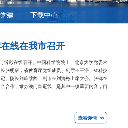
党建
下载中心
彩在线在我市召开
澳门博彩在线召开。中国科学院院士、北京大学党委常
市长张明康，省教育厅党组成员、副厅长王浩，省科技
书记、院长刘峰致辞，副市长刘海彬出席大会。张锦在
校企合作，举办澳门皇冠线上是其中一项重要内容，目