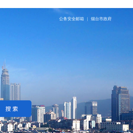
公务安全邮箱
|
烟台市政府