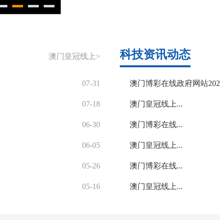
科技资讯动态
澳门皇冠线上>
07-31
澳门博彩在线政府网站20
07-18
澳门皇冠线上...
06-30
澳门博彩在线...
06-05
澳门皇冠线上...
05-26
澳门博彩在线...
05-16
澳门皇冠线上...