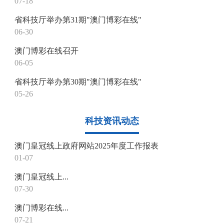
07-18
省科技厅举办第31期"澳门博彩在线"
06-30
澳门博彩在线召开
06-05
省科技厅举办第30期"澳门博彩在线"
05-26
科技资讯动态
澳门皇冠线上政府网站2025年度工作报表
01-07
澳门皇冠线上...
07-30
澳门博彩在线...
07-21