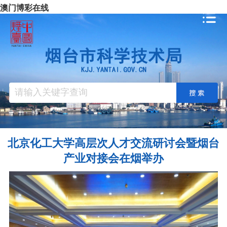
澳门博彩在线
北京化工大学高层次人才交流研讨会暨烟台
产业对接会在烟举办