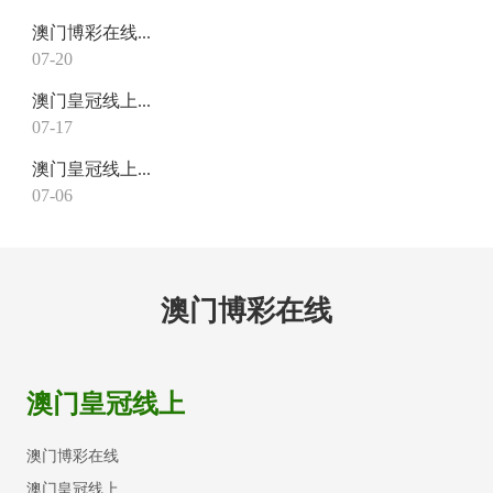
澳门博彩在线...
07-20
澳门皇冠线上...
07-17
澳门皇冠线上...
07-06
澳门博彩在线
澳门皇冠线上
澳门博彩在线
澳门皇冠线上