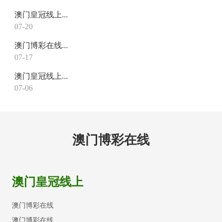
澳门皇冠线上...
07-20
澳门博彩在线...
07-17
澳门皇冠线上...
07-06
澳门博彩在线
澳门皇冠线上
澳门博彩在线
澳门博彩在线