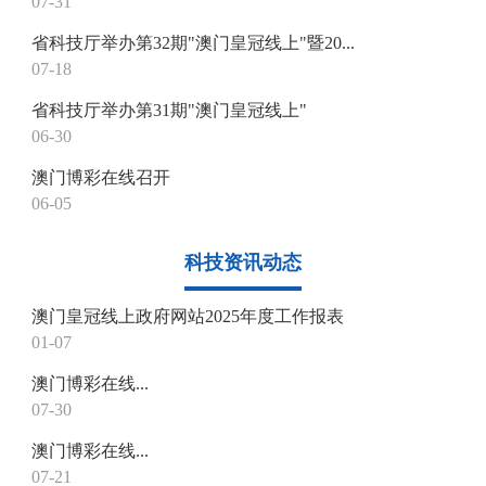
07-31
省科技厅举办第32期"澳门皇冠线上"暨20...
07-18
省科技厅举办第31期"澳门皇冠线上"
06-30
澳门博彩在线召开
06-05
科技资讯动态
澳门皇冠线上政府网站2025年度工作报表
01-07
澳门博彩在线...
07-30
澳门博彩在线...
07-21