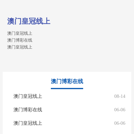
澳门皇冠线上
澳门皇冠线上
澳门博彩在线
澳门皇冠线上
澳门博彩在线
澳门皇冠线上
08-14
澳门博彩在线
06-06
澳门皇冠线上
06-06