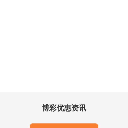
博彩优惠资讯