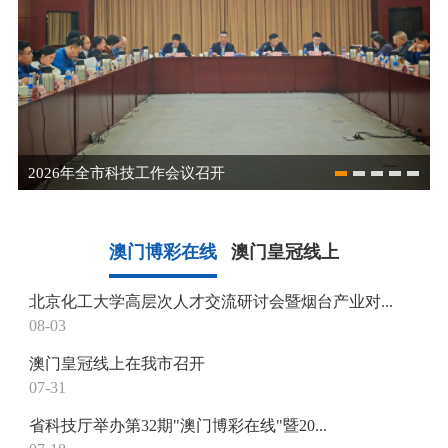
澳门博彩在线荣获"2025年度市挂图作战...
澳门博彩在线
澳门皇冠线上
北京化工大学高层次人才交流研讨会暨烟台产业对...
08-03
澳门皇冠线上在我市召开
07-31
省科技厅举办第32期"澳门博彩在线"暨20...