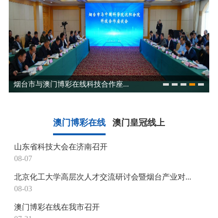
烟台市与澳门博彩在线科技合作座...
澳门博彩在线
澳门皇冠线上
山东省科技大会在济南召开
08-07
北京化工大学高层次人才交流研讨会暨烟台产业对...
08-03
澳门博彩在线在我市召开