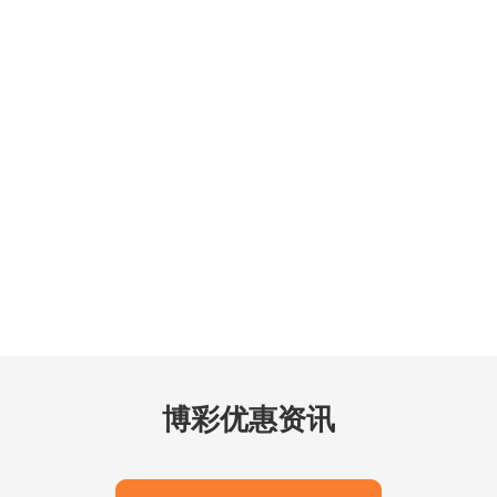
博彩优惠资讯