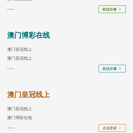
......
澳门博彩在线
澳门皇冠线上
澳门皇冠线上
......
澳门皇冠线上
澳门皇冠线上
澳门博彩在线
......