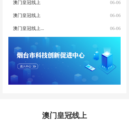
澳门皇冠线上
06-06
澳门皇冠线上
06-06
澳门皇冠线上...
06-06
澳门皇冠线上