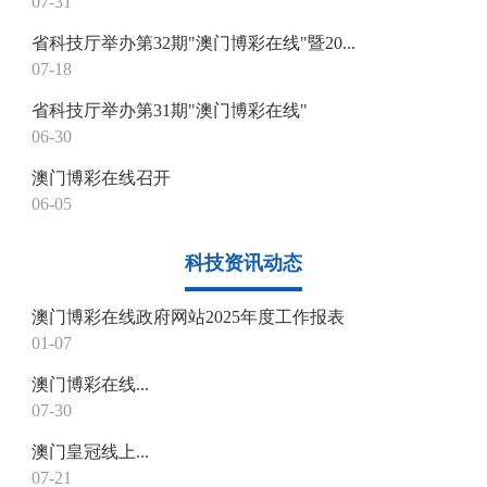
07-31
省科技厅举办第32期"澳门博彩在线"暨20...
07-18
省科技厅举办第31期"澳门博彩在线"
06-30
澳门博彩在线召开
06-05
科技资讯动态
澳门博彩在线政府网站2025年度工作报表
01-07
澳门博彩在线...
07-30
澳门皇冠线上...
07-21