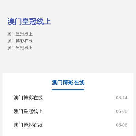
澳门皇冠线上
澳门皇冠线上
澳门博彩在线
澳门皇冠线上
澳门博彩在线
澳门博彩在线
08-14
澳门皇冠线上
06-06
澳门博彩在线
06-06