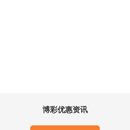
博彩优惠资讯