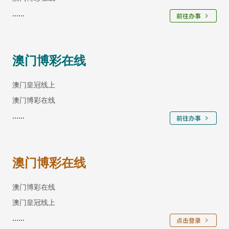
......
澳门博彩在线
澳门皇冠线上
澳门博彩在线
......
澳门博彩在线
澳门博彩在线
澳门皇冠线上
......