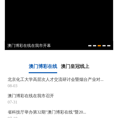
澳门博彩在线在我市开幕
澳门博彩在线
澳门皇冠线上
北京化工大学高层次人才交流研讨会暨烟台产业对...
08-03
澳门博彩在线在我市召开
07-31
省科技厅举办第32期"澳门博彩在线"暨20...