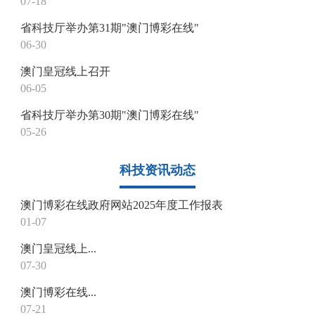
07-18
省科技厅举办第31期"澳门博彩在线"
06-30
澳门皇冠线上召开
06-05
省科技厅举办第30期"澳门博彩在线"
05-26
科技资讯动态
澳门博彩在线政府网站2025年度工作报表
01-07
澳门皇冠线上...
07-30
澳门博彩在线...
07-21