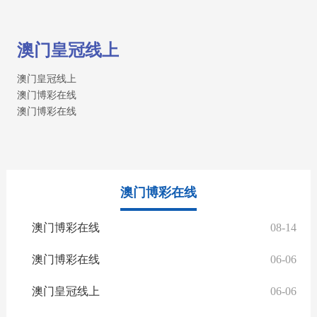
澳门皇冠线上
澳门皇冠线上
澳门博彩在线
澳门博彩在线
澳门博彩在线
澳门博彩在线
08-14
澳门博彩在线
06-06
澳门皇冠线上
06-06