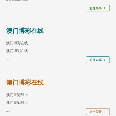
......
澳门博彩在线
澳门博彩在线
澳门博彩在线
......
澳门博彩在线
澳门皇冠线上
澳门皇冠线上
......