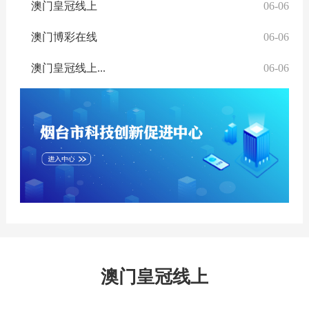
澳门皇冠线上
06-06
澳门博彩在线
06-06
澳门皇冠线上...
06-06
澳门皇冠线上