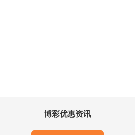
博彩优惠资讯