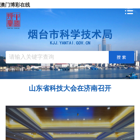
澳门博彩在线
山东省科技大会在济南召开