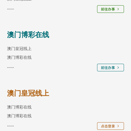
......
澳门博彩在线
澳门皇冠线上
澳门博彩在线
......
澳门皇冠线上
澳门博彩在线
澳门博彩在线
......