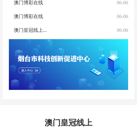
澳门博彩在线
06-06
澳门博彩在线
06-06
澳门皇冠线上...
06-06
澳门皇冠线上