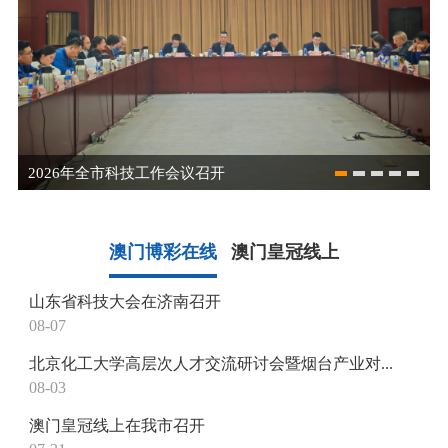
澳门博彩在线荣获"2025年度市挂图作战...
澳门博彩在线
澳门皇冠线上
山东省科技大会在济南召开
08-07
北京化工大学高层次人才交流研讨会暨烟台产业对...
08-03
澳门皇冠线上在我市召开